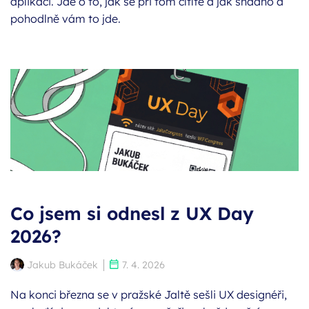
aplikaci. Jde o to, jak se při tom cítíte a jak snadno a
pohodlně vám to jde.
Co jsem si odnesl z UX Day
2026?
Autor:
Publikováno:
Jakub Bukáček
7. 4. 2026
Na konci března se v pražské Jaltě sešli UX designéři,