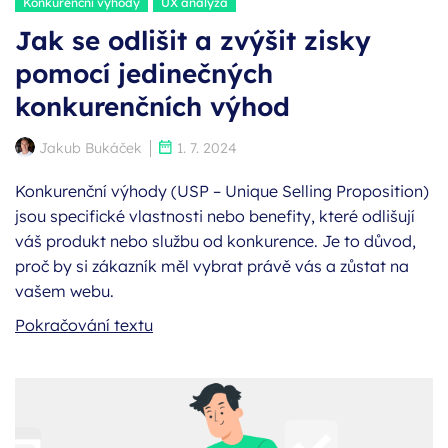
Štítky:
Konkurenční výhody
UX analýza
Jak se odlišit a zvýšit zisky
pomocí jedinečných
konkurenčních výhod
Autor:
Publikováno:
Jakub Bukáček
1. 7. 2024
Konkurenční výhody (USP – Unique Selling Proposition)
jsou specifické vlastnosti nebo benefity, které odlišují
váš produkt nebo službu od konkurence. Je to důvod,
proč by si zákazník měl vybrat právě vás a zůstat na
vašem webu.
Jak se odlišit a zvýšit zisky pomocí j
Pokračování textu