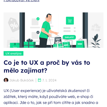
Štítky:
UX analýza
Co je to UX a proč by vás to
mělo zajímat?
Autor:
Publikováno:
Jakub Bukáček
7. 1. 2024
UX (User experience) je uživatelská zkušenost či
zážitek, který máte, když používáte web, e-shop či
aplikaci. Jde o to, jak se při tom cítíte a jak snadno a