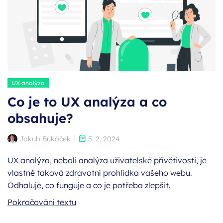
Štítky:
UX analýza
Co je to UX analýza a co
obsahuje?
Autor:
Publikováno:
Jakub Bukáček
5. 2. 2024
UX analýza, neboli analýza uživatelské přívětivosti, je
vlastně taková zdravotní prohlídka vašeho webu.
Odhaluje, co funguje a co je potřeba zlepšit.
Co je to UX analýza a co obsahuje?
Pokračování textu