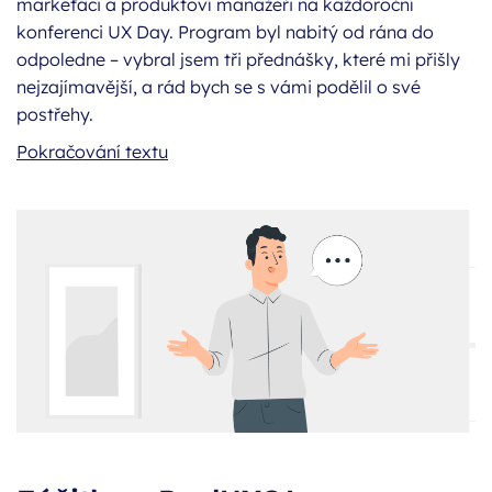
markeťáci a produktoví manažeři na každoroční
konferenci UX Day. Program byl nabitý od rána do
odpoledne – vybral jsem tři přednášky, které mi přišly
nejzajímavější, a rád bych se s vámi podělil o své
postřehy.
Co jsem si odnesl z UX Day 2026?
Pokračování textu