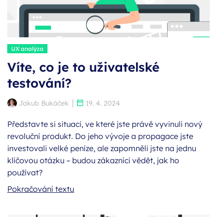
Štítky:
UX analýza
Víte, co je to uživatelské
testování?
Autor:
Publikováno:
Jakub Bukáček
19. 4. 2024
Představte si situaci, ve které jste právě vyvinuli nový
revoluční produkt. Do jeho vývoje a propagace jste
investovali velké peníze, ale zapomněli jste na jednu
klíčovou otázku – budou zákazníci vědět, jak ho
používat?
Víte, co je to uživatelské testování?
Pokračování textu