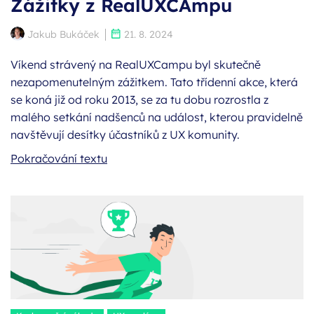
Zážitky z RealUXCAmpu
Autor:
Publikováno:
Jakub Bukáček
21. 8. 2024
Víkend strávený na RealUXCampu byl skutečně
nezapomenutelným zážitkem. Tato třídenní akce, která
se koná již od roku 2013, se za tu dobu rozrostla z
malého setkání nadšenců na událost, kterou pravidelně
navštěvují desítky účastníků z UX komunity.
Zážitky z RealUXCAmpu
Pokračování textu