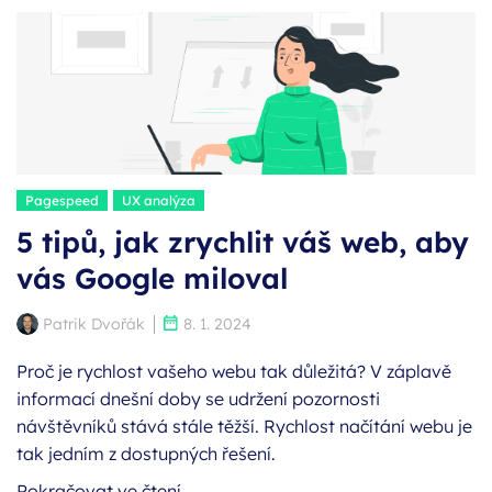
Štítky:
Pagespeed
UX analýza
5 tipů, jak zrychlit váš web, aby
vás Google miloval
Autor:
Publikováno:
Patrik Dvořák
8. 1. 2024
Proč je rychlost vašeho webu tak důležitá? V záplavě
informací dnešní doby se udržení pozornosti
návštěvníků stává stále těžší. Rychlost načítání webu je
tak jedním z dostupných řešení.
Pokračovat ve čtení