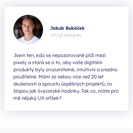
Jakub Bukáček
UX/UI designer
Jsem ten, kdo se nepozorovaně plíží mezi
pixely a stará se o to, aby vaše digitální
produkty byly srozumitelné, intuitivní a snadno
použitelné. Mám za sebou více než 20 let
zkušeností a spoustu úspěšných projektů, co
šlapou jak švýcarské hodinky. Tak co, máte pro
mě nějaký UX oříšek?