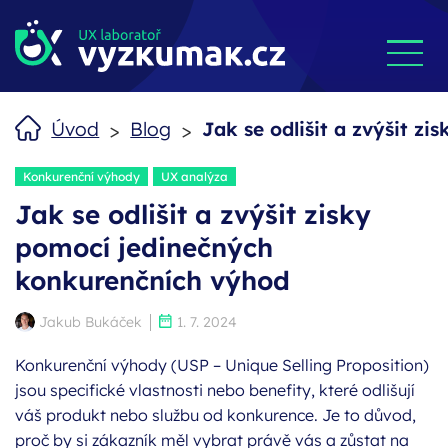
>
>
Úvod
Blog
Jak se odlišit a zvýšit z
Štítky:
Konkurenční výhody
UX analýza
Jak se odlišit a zvýšit zisky
pomocí jedinečných
konkurenčních výhod
Autor:
Publikováno:
Jakub Bukáček
1. 7. 2024
Konkurenční výhody (USP – Unique Selling Proposition)
jsou specifické vlastnosti nebo benefity, které odlišují
váš produkt nebo službu od konkurence. Je to důvod,
proč by si zákazník měl vybrat právě vás a zůstat na