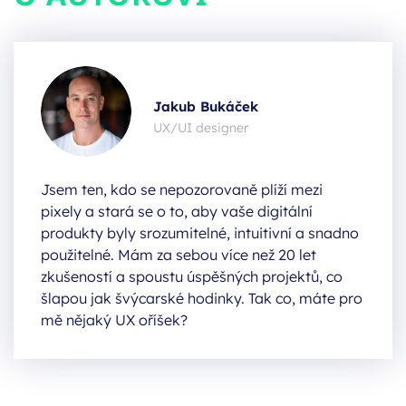
Jakub Bukáček
UX/UI designer
Jsem ten, kdo se nepozorovaně plíží mezi
pixely a stará se o to, aby vaše digitální
produkty byly srozumitelné, intuitivní a snadno
použitelné. Mám za sebou více než 20 let
zkušeností a spoustu úspěšných projektů, co
šlapou jak švýcarské hodinky. Tak co, máte pro
mě nějaký UX oříšek?