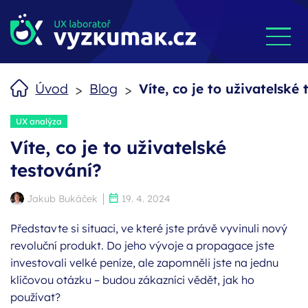
>
>
Úvod
Blog
Víte, co je to uživatelské
Štítky:
UX analýza
Víte, co je to uživatelské
testování?
Autor:
Publikováno:
Jakub Bukáček
19. 4. 2024
Představte si situaci, ve které jste právě vyvinuli nový
revoluční produkt. Do jeho vývoje a propagace jste
investovali velké peníze, ale zapomněli jste na jednu
klíčovou otázku – budou zákazníci vědět, jak ho
používat?