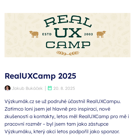
RealUXCamp 2025
Autor:
Publikováno:
Jakub Bukáček
20. 8. 2025
Výzkumák.cz se už podruhé účastnil RealUXCampu.
Zatímco loni jsem jel hlavně pro inspiraci, nové
zkušenosti a kontakty, letos měl RealUXCamp pro mě i
pracovní rozměr – byl jsem tam jako zástupce
Výzkumáku, který akci letos podpořil jako sponzor.