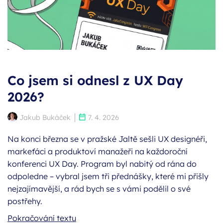
Co jsem si odnesl z UX Day
2026?
Autor:
Publikováno:
Jakub Bukáček
7. 4. 2026
Na konci března se v pražské Jaltě sešli UX designéři,
markeťáci a produktoví manažeři na každoroční
konferenci UX Day. Program byl nabitý od rána do
odpoledne – vybral jsem tři přednášky, které mi přišly
nejzajímavější, a rád bych se s vámi podělil o své
postřehy.
Co jsem si odnesl z UX Day 2026?
Pokračování textu