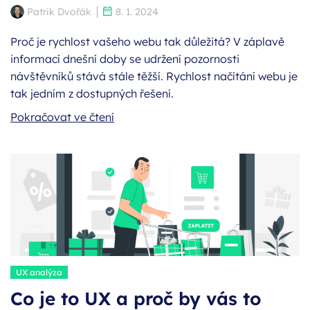
Autor:
Publikováno:
Patrik Dvořák
8. 1. 2024
Proč je rychlost vašeho webu tak důležitá? V záplavě
informací dnešní doby se udržení pozornosti
návštěvníků stává stále těžší. Rychlost načítání webu je
tak jedním z dostupných řešení.
Pokračovat ve čtení
Štítky:
UX analýza
Co je to UX a proč by vás to