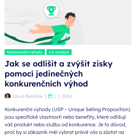
Štítky:
Konkurenční výhody
UX analýza
Jak se odlišit a zvýšit zisky
pomocí jedinečných
konkurenčních výhod
Autor:
Publikováno:
Jakub Bukáček
1. 7. 2024
Konkurenční výhody (USP – Unique Selling Proposition)
jsou specifické vlastnosti nebo benefity, které odlišují
váš produkt nebo službu od konkurence. Je to důvod,
proč by si zákazník měl vybrat právě vás a zůstat na