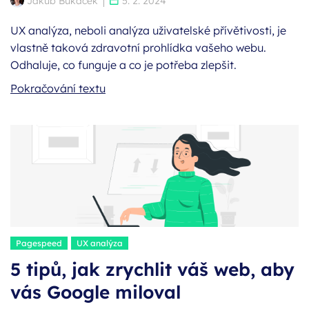
Jakub Bukáček
5. 2. 2024
UX analýza, neboli analýza uživatelské přívětivosti, je
vlastně taková zdravotní prohlídka vašeho webu.
Odhaluje, co funguje a co je potřeba zlepšit.
Co je to UX analýza a co obsahuje?
Pokračování textu
Štítky:
Pagespeed
UX analýza
5 tipů, jak zrychlit váš web, aby
vás Google miloval