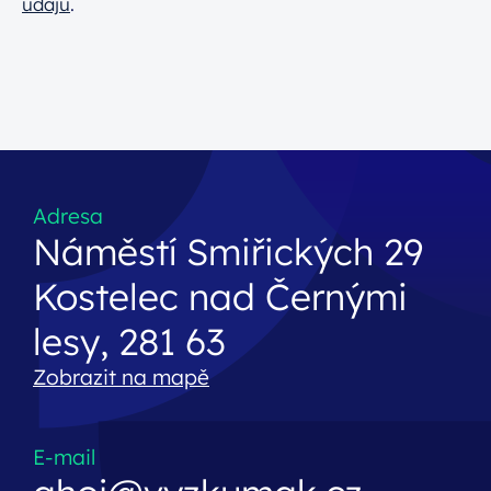
údajů
.
Adresa
Náměstí Smiřických 29
Kostelec nad Černými
lesy, 281 63
Zobrazit na mapě
E-mail