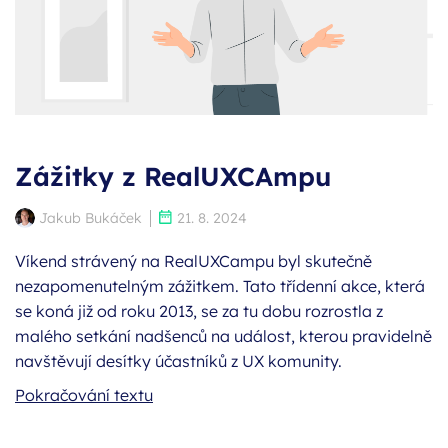
Zážitky z RealUXCAmpu
Autor:
Publikováno:
Jakub Bukáček
21. 8. 2024
Víkend strávený na RealUXCampu byl skutečně
nezapomenutelným zážitkem. Tato třídenní akce, která
se koná již od roku 2013, se za tu dobu rozrostla z
malého setkání nadšenců na událost, kterou pravidelně
navštěvují desítky účastníků z UX komunity.
Zážitky z RealUXCAmpu
Pokračování textu