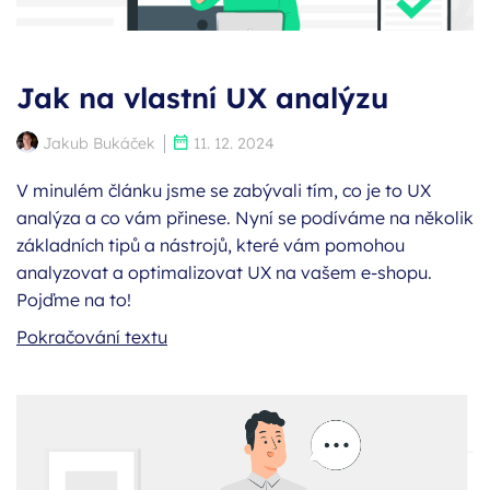
Jak na vlastní UX analýzu
Autor:
Publikováno:
Jakub Bukáček
11. 12. 2024
V minulém článku jsme se zabývali tím, co je to UX
analýza a co vám přinese. Nyní se podíváme na několik
základních tipů a nástrojů, které vám pomohou
analyzovat a optimalizovat UX na vašem e-shopu.
Pojďme na to!
Jak na vlastní UX analýzu
Pokračování textu