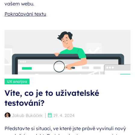
vašem webu.
Jak se odlišit a zvýšit zisky pomocí j
Pokračování textu
Štítky:
UX analýza
Víte, co je to uživatelské
testování?
Autor:
Publikováno:
Jakub Bukáček
19. 4. 2024
Představte si situaci, ve které jste právě vyvinuli nový