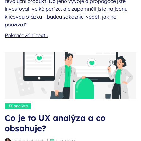
revoluční produkt. Do jeho vývoje a propagace jste
investovali velké peníze, ale zapomněli jste na jednu
klíčovou otázku – budou zákazníci vědět, jak ho
používat?
Víte, co je to uživatelské testování?
Pokračování textu
Štítky:
UX analýza
Co je to UX analýza a co
obsahuje?
Autor:
Publikováno: