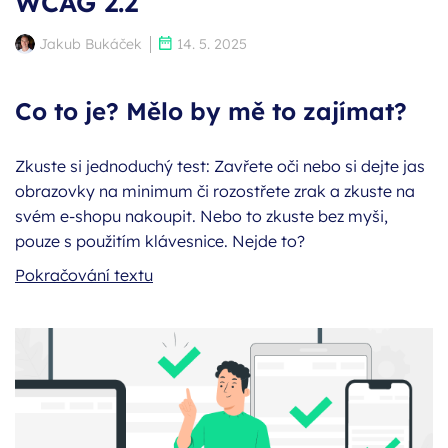
WCAG 2.2
Autor:
Publikováno:
Jakub Bukáček
14. 5. 2025
Co to je? Mělo by mě to zajímat?
Zkuste si jednoduchý test: Zavřete oči nebo si dejte jas
obrazovky na minimum či rozostřete zrak a zkuste na
svém e-shopu nakoupit. Nebo to zkuste bez myši,
pouze s použitím klávesnice. Nejde to?
Přístupnost webů, e-shopů a mobilních
Pokračování textu