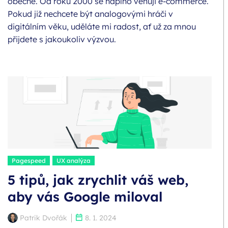
obecně. Od roku 2000 se naplno věnuji e-commerce.
Pokud již nechcete být analogovými hráči v
digitálním věku, uděláte mi radost, ať už za mnou
přijdete s jakoukoliv výzvou.
Štítky:
Pagespeed
UX analýza
5 tipů, jak zrychlit váš web,
aby vás Google miloval
Autor:
Publikováno:
Patrik Dvořák
8. 1. 2024