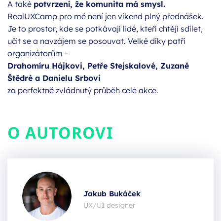
A také
potvrzení, že komunita má smysl.
RealUXCamp pro mě není jen víkend plný přednášek.
Je to prostor, kde se potkávají lidé, kteří chtějí sdílet,
učit se a navzájem se posouvat. Velké díky patří
organizátorům –
Drahomíru Hájkovi, Petře Stejskalové, Zuzaně
Štědré a Danielu Srbovi
za perfektně zvládnutý průběh celé akce.
O AUTOROVI
Jakub Bukáček
UX/UI designer