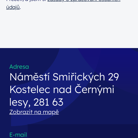
údajů
.
Adresa
Náměstí Smiřických 29
Kostelec nad Černými
lesy, 281 63
Zobrazit na mapě
E-mail