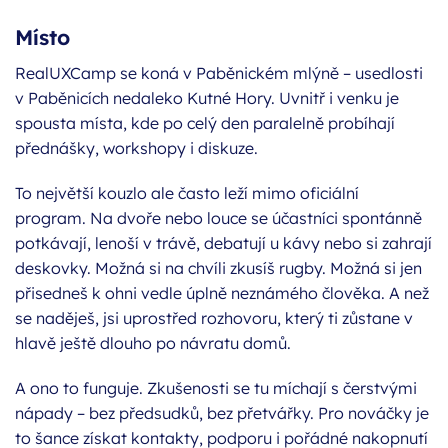
Místo
RealUXCamp se koná v Paběnickém mlýně – usedlosti
v Paběnicích nedaleko Kutné Hory. Uvnitř i venku je
spousta místa, kde po celý den paralelně probíhají
přednášky, workshopy i diskuze.
To největší kouzlo ale často leží mimo oficiální
program. Na dvoře nebo louce se účastníci spontánně
potkávají, lenoší v trávě, debatují u kávy nebo si zahrají
deskovky. Možná si na chvíli zkusíš rugby. Možná si jen
přisedneš k ohni vedle úplně neznámého člověka. A než
se naděješ, jsi uprostřed rozhovoru, který ti zůstane v
hlavě ještě dlouho po návratu domů.
A ono to funguje. Zkušenosti se tu míchají s čerstvými
nápady – bez předsudků, bez přetvářky. Pro nováčky je
to šance získat kontakty, podporu i pořádné nakopnutí