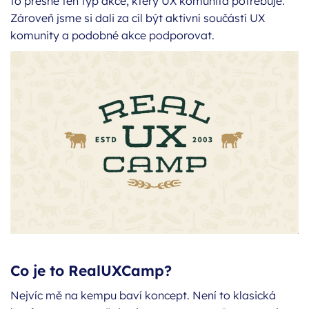
to přesně ten typ akce, který UX komunita potřebuje.
Zároveň jsme si dali za cíl být aktivní součástí UX
komunity a podobné akce podporovat.
Co je to RealUXCamp?
Nejvíc mě na kempu baví koncept. Není to klasická