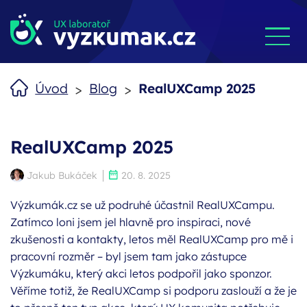
>
>
Úvod
Blog
RealUXCamp 2025
RealUXCamp 2025
Autor:
Publikováno:
Jakub Bukáček
20. 8. 2025
Výzkumák.cz se už podruhé účastnil RealUXCampu.
Zatímco loni jsem jel hlavně pro inspiraci, nové
zkušenosti a kontakty, letos měl RealUXCamp pro mě i
pracovní rozměr – byl jsem tam jako zástupce
Výzkumáku, který akci letos podpořil jako sponzor.
Věříme totiž, že RealUXCamp si podporu zaslouží a že je