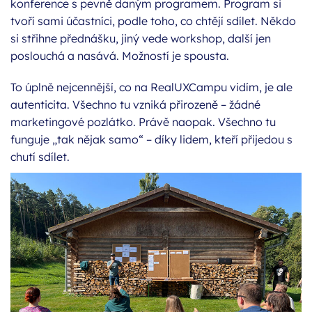
konference s pevně daným programem. Program si
tvoří sami účastníci, podle toho, co chtějí sdílet. Někdo
si střihne přednášku, jiný vede workshop, další jen
poslouchá a nasává. Možností je spousta.
To úplně nejcennější, co na RealUXCampu vidím, je ale
autenticita. Všechno tu vzniká přirozeně – žádné
marketingové pozlátko. Právě naopak. Všechno tu
funguje „tak nějak samo“ – díky lidem, kteří přijedou s
chutí sdílet.