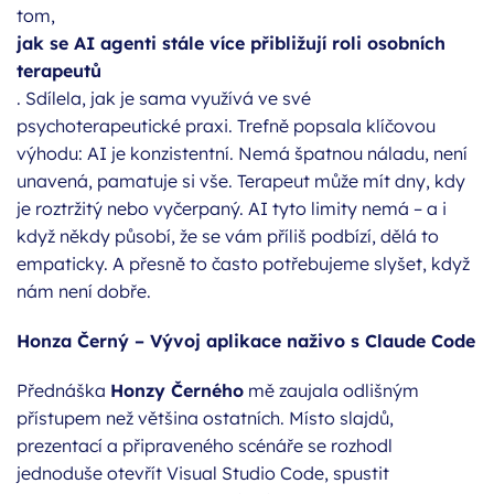
tom,
jak se AI agenti stále více přibližují roli osobních
terapeutů
. Sdílela, jak je sama využívá ve své
psychoterapeutické praxi. Trefně popsala klíčovou
výhodu: AI je konzistentní. Nemá špatnou náladu, není
unavená, pamatuje si vše. Terapeut může mít dny, kdy
je roztržitý nebo vyčerpaný. AI tyto limity nemá – a i
když někdy působí, že se vám příliš podbízí, dělá to
empaticky. A přesně to často potřebujeme slyšet, když
nám není dobře.
Honza Černý – Vývoj aplikace naživo s Claude Code
Přednáška
Honzy Černého
mě zaujala odlišným
přístupem než většina ostatních. Místo slajdů,
prezentací a připraveného scénáře se rozhodl
jednoduše otevřít Visual Studio Code, spustit