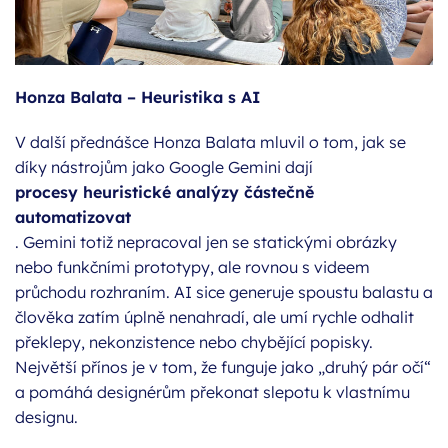
Honza Balata – Heuristika s AI
V další přednášce Honza Balata mluvil o tom, jak se
díky nástrojům jako Google Gemini dají
procesy heuristické analýzy částečně
automatizovat
. Gemini totiž nepracoval jen se statickými obrázky
nebo funkčními prototypy, ale rovnou s videem
průchodu rozhraním. AI sice generuje spoustu balastu a
člověka zatím úplně nenahradí, ale umí rychle odhalit
překlepy, nekonzistence nebo chybějící popisky.
Největší přínos je v tom, že funguje jako „druhý pár očí“
a pomáhá designérům překonat slepotu k vlastnímu
designu.